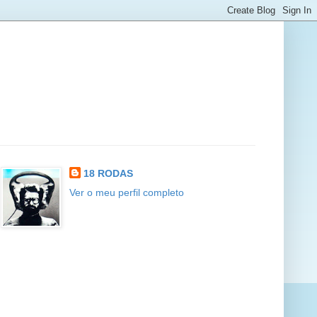
18 RODAS
Ver o meu perfil completo
The music contained in this blog is intended for
educational, non-commercial use. The music is
transferred from what are believed to be out-of-print
sources. If any of these files infringe upon rights that you
hold, please notify us so that we can quickly remove the