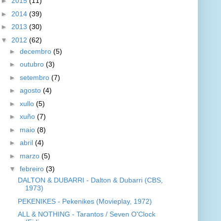
►
2015
(11)
►
2014
(39)
►
2013
(30)
▼
2012
(62)
►
decembro
(5)
►
outubro
(3)
►
setembro
(7)
►
agosto
(4)
►
xullo
(5)
►
xuño
(7)
►
maio
(8)
►
abril
(4)
►
marzo
(5)
▼
febreiro
(3)
DALTON & DUBARRI - Dalton & Dubarri (CBS,
1973)
PEKENIKES - Pekenikes (Movieplay, 1972)
ALL & NOTHING - Tarantos / Seven O'Clock