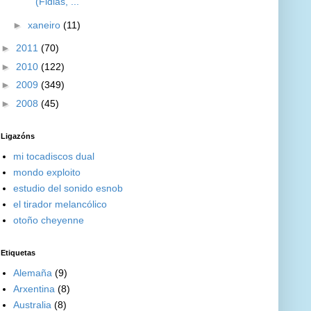
(Fidias, ...
►
xaneiro
(11)
►
2011
(70)
►
2010
(122)
►
2009
(349)
►
2008
(45)
Ligazóns
mi tocadiscos dual
mondo exploito
estudio del sonido esnob
el tirador melancólico
otoño cheyenne
Etiquetas
Alemaña
(9)
Arxentina
(8)
Australia
(8)