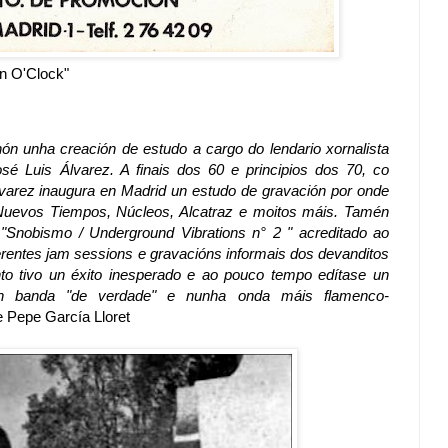
n O'Clock"
nón unha creación de estudo a cargo do lendario xornalista
osé Luis Álvarez. A finais dos 60 e principios dos 70, co
varez inaugura en Madrid un estudo de gravación por onde
uevos Tiempos, Núcleos, Alcatraz e moitos máis. Tamén
 "Snobismo / Underground Vibrations n° 2 " acreditado ao
iferentes jam sessions e gravacións informais dos devanditos
o tivo un éxito inesperado e ao pouco tempo edítase un
on banda "de verdade" e nunha onda máis flamenco-
 Pepe García Lloret